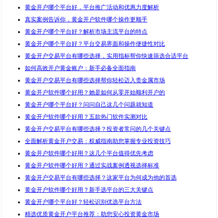
黄金开户哪个平台好，平台推广活动和优惠力度解析
真实案例告诉你，黄金开户软件哪个操作更顺手
黄金开户哪个平台好？解析市场主流平台的特点
黄金开户哪个平台好？平台交易界面和操作便捷性对比
黄金开户交易平台有哪些选择，实用指标帮你快速筛选合适平台
如何高效开户黄金账户：新手必备全面指南
黄金开户交易平台有哪些选择帮你轻松迈入贵金属市场
黄金开户软件哪个好用？她是如何从零开始顺利开户的
黄金开户哪个平台好？问问自己这几个问题就知道
黄金开户软件哪个好用？五款热门软件实测对比
黄金开户交易平台有哪些选择？投资者常问的几个关键点
全面解析黄金开户交易：权威指南助您掌握专业投资技巧
黄金开户软件哪个好用？这几个平台值得优先考虑
黄金开户软件哪个好用？通过实战案例透视选择标准
黄金开户交易平台有哪些选择？这家平台为何成为他的首选
黄金开户软件哪个好用？新手选平台的三大关键点
黄金开户哪个平台好？轻松识别优选平台方法
精选优质黄金开户平台推荐：助您安心投资黄金市场