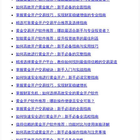
如何高效开户黄金账户：新手必备的全面指南
掌握黄金开户交易技巧，实现财富稳健增值的专业指南
精选可靠黄金开户交易平台推荐及选择指南
黄金交易开户软件推荐：哪款最适合新手与专业投资者？
智能黄金开户软件推荐：提升投资效率的最佳利器
如何高效开户黄金账户：新手必备指南与实用技巧
如何高效进行黄金开户：新手必备的完整指南
精准选择黄金开户平台，教你如何找到最值得信赖的交易渠道
掌握黄金开户交易秘诀：新手入门与实战指南
如何快速安全地进行黄金开户：新手必读完整指南
掌握黄金开户交易技巧，实现财富稳健增长
掌握财富先机：如何选择高效安全的黄金开户软件
黄金开户软件推荐：哪款操作便捷且安全可靠？
掌握黄金开户交易秘诀：新手必读的全面指南
如何快速安全进行黄金开户：新手必备全流程指南
值得信赖的黄金开户软件推荐：功能对比与使用体验详解
如何高效完成黄金开户：新手必备操作指南与注意事项