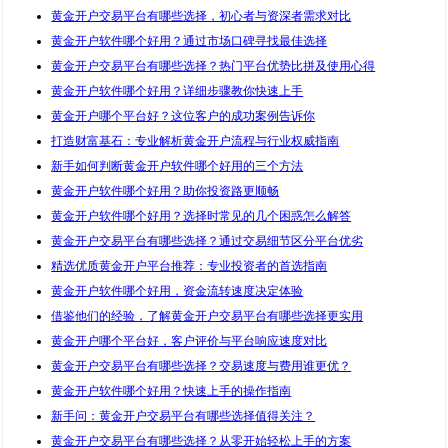
黄金开户交易平台有哪些选择，初心者与资深者需求对比
黄金开户软件哪个好用？通过市场口碑寻找最佳选择
黄金开户交易平台有哪些选择？热门平台优势比拼及使用心得
黄金开户软件哪个好用？详细步骤教你快速上手
黄金开户哪个平台好？这位客户的成功案例告诉你
打造财富基石：专业解析黄金开户流程与行业权威指南
新手如何判断黄金开户软件哪个好用的三个方法
黄金开户软件哪个好用？助你投资路更顺畅
黄金开户软件哪个好用？选择时常见的几个困惑怎么解答
黄金开户交易平台有哪些选择？通过交易细节区分平台优劣
精选优质黄金开户平台推荐：专业投资者的首选指南
黄金开户软件哪个好用，资金流转速度决定体验
借鉴他们的经验，了解黄金开户交易平台有哪些选择更实用
黄金开户哪个平台好，客户评价与平台响应速度对比
黄金开户交易平台有哪些选择？交易速度与费用谁更优？
黄金开户软件哪个好用？快速上手的操作指南
新手问：黄金开户交易平台有哪些选择值得关注？
黄金开户交易平台有哪些选择？从零开始轻松上手的方案