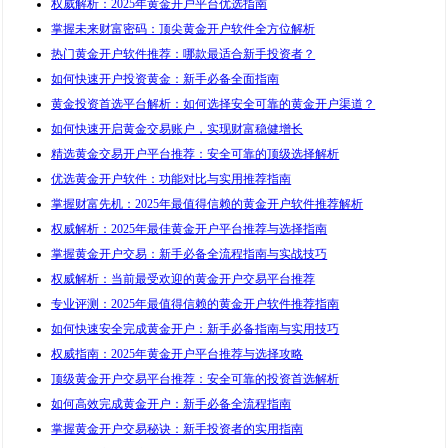
权威解析：2025年黄金开户平台优选指南
掌握未来财富密码：顶尖黄金开户软件全方位解析
热门黄金开户软件推荐：哪款最适合新手投资者？
如何快速开户投资黄金：新手必备全面指南
黄金投资首选平台解析：如何选择安全可靠的黄金开户渠道？
如何快速开启黄金交易账户，实现财富稳健增长
精选黄金交易开户平台推荐：安全可靠的顶级选择解析
优选黄金开户软件：功能对比与实用推荐指南
掌握财富先机：2025年最值得信赖的黄金开户软件推荐解析
权威解析：2025年最佳黄金开户平台推荐与选择指南
掌握黄金开户交易：新手必备全流程指南与实战技巧
权威解析：当前最受欢迎的黄金开户交易平台推荐
专业评测：2025年最值得信赖的黄金开户软件推荐指南
如何快速安全完成黄金开户：新手必备指南与实用技巧
权威指南：2025年黄金开户平台推荐与选择攻略
顶级黄金开户交易平台推荐：安全可靠的投资首选解析
如何高效完成黄金开户：新手必备全流程指南
掌握黄金开户交易秘诀：新手投资者的实用指南