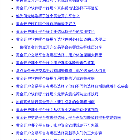
掌握黄金开户交易技巧，实现财富稳健增值
黄金开户软件哪个好用？真实反馈让选择不再迷茫
他为何最终选择了这个黄金开户平台？
黄金开户软件哪个操作界面最友好？
黄金开户哪个平台好？挑选优质平台的实用技巧
黄金开户软件哪个好用？选软件时必须知道的三大要点
一位投资者的黄金开户交易平台有哪些选择经历分享
黄金开户交易平台有哪些选择，用户体验层面大揭密
黄金开户哪个平台好？用户真实体验告诉你答案
盘点黄金开户交易平台有哪些选择，他的选择令人惊喜
黄金开户软件哪个好用？用数据告诉你选择依据
黄金开户交易平台有哪些选择？他们不同的选择背后隐藏着什么秘密
黄金开户软件哪个好用？最新实测推荐与选择技巧
如何高效进行黄金开户：新手必备的全流程指南
黄金开户哪个平台好？从这五个方面帮你快速判断
黄金开户交易平台有哪些选择，平台创新功能如何提升交易效率
黄金开户哪个平台好，账户资金管理规则不可忽视
黄金开户交易平台有哪些选择及新手入门的三大步骤