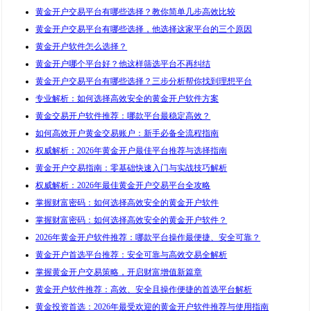
黄金开户交易平台有哪些选择？教你简单几步高效比较
黄金开户交易平台有哪些选择，他选择这家平台的三个原因
黄金开户软件怎么选择？
黄金开户哪个平台好？他这样筛选平台不再纠结
黄金开户交易平台有哪些选择？三步分析帮你找到理想平台
专业解析：如何选择高效安全的黄金开户软件方案
黄金交易开户软件推荐：哪款平台最稳定高效？
如何高效开户黄金交易账户：新手必备全流程指南
权威解析：2026年黄金开户最佳平台推荐与选择指南
黄金开户交易指南：零基础快速入门与实战技巧解析
权威解析：2026年最佳黄金开户交易平台全攻略
掌握财富密码：如何选择高效安全的黄金开户软件
掌握财富密码：如何选择高效安全的黄金开户软件？
2026年黄金开户软件推荐：哪款平台操作最便捷、安全可靠？
黄金开户首选平台推荐：安全可靠与高效交易全解析
掌握黄金开户交易策略，开启财富增值新篇章
黄金开户软件推荐：高效、安全且操作便捷的首选平台解析
黄金投资首选：2026年最受欢迎的黄金开户软件推荐与使用指南