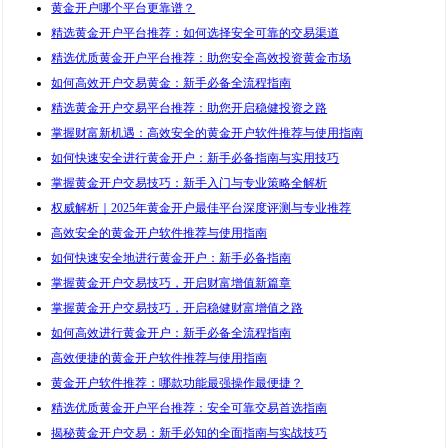
黄金开户哪个平台更靠谱？
精选黄金开户平台推荐：如何选择安全可靠的交易渠道
精选优质黄金开户平台推荐：助您安全高效投资黄金市场
如何高效开户交易黄金：新手必备全流程指南
精选黄金开户交易平台推荐：助您开启稳健投资之路
掌握财富新机遇：高效安全的黄金开户软件推荐与使用指南
如何快速安全进行黄金开户：新手必备指南与实用技巧
掌握黄金开户交易技巧：新手入门与专业策略全解析
权威解析｜2025年黄金开户最佳平台深度评测与专业推荐
高效安全的黄金开户软件推荐与使用指南
如何快速安全地进行黄金开户：新手必备指南
掌握黄金开户交易技巧，开启财富增值新篇章
掌握黄金开户交易技巧，开启稳健财富增值之路
如何高效进行黄金开户：新手必备全流程指南
高效便捷的黄金开户软件推荐与使用指南
黄金开户软件推荐：哪款功能最强操作最便捷？
精选优质黄金开户平台推荐：安全可靠交易首选指南
揭秘黄金开户交易：新手必知的全面指南与实战技巧