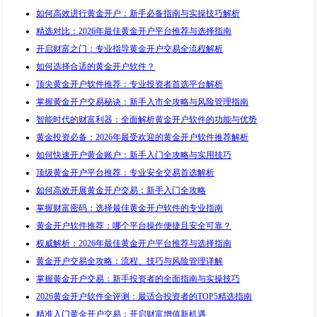
如何高效进行黄金开户：新手必备指南与实操技巧解析
精选对比：2026年最佳黄金开户平台推荐与选择指南
开启财富之门：专业指导黄金开户交易全流程解析
如何选择合适的黄金开户软件？
顶尖黄金开户软件推荐：专业投资者首选平台解析
掌握黄金开户交易秘诀：新手入市全攻略与风险管理指南
智能时代的财富利器：全面解析黄金开户软件的功能与优势
黄金投资必备：2026年最受欢迎的黄金开户软件推荐解析
如何快速开户黄金账户：新手入门全攻略与实用技巧
顶级黄金开户平台推荐：专业安全交易首选解析
如何高效开展黄金开户交易：新手入门全攻略
掌握财富密码：选择最佳黄金开户软件的专业指南
黄金开户软件推荐：哪个平台操作便捷且安全可靠？
权威解析：2026年最佳黄金开户平台推荐与选择指南
黄金开户交易全攻略：流程、技巧与风险管理详解
掌握黄金开户交易：新手投资者的全面指南与实操技巧
2026黄金开户软件全评测：最适合投资者的TOP5精选指南
精准入门黄金开户交易：开启财富增值新机遇