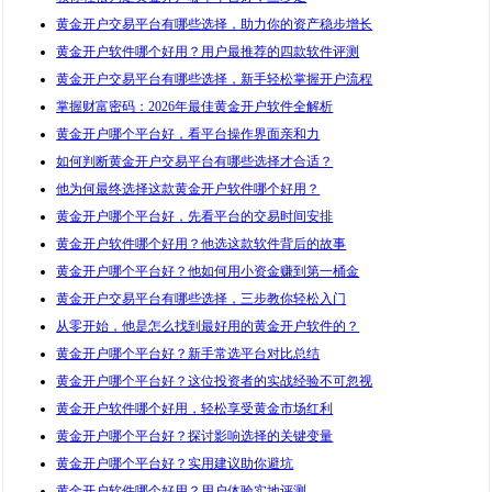
黄金开户交易平台有哪些选择，助力你的资产稳步增长
黄金开户软件哪个好用？用户最推荐的四款软件评测
黄金开户交易平台有哪些选择，新手轻松掌握开户流程
掌握财富密码：2026年最佳黄金开户软件全解析
黄金开户哪个平台好，看平台操作界面亲和力
如何判断黄金开户交易平台有哪些选择才合适？
他为何最终选择这款黄金开户软件哪个好用？
黄金开户哪个平台好，先看平台的交易时间安排
黄金开户软件哪个好用？他选这款软件背后的故事
黄金开户哪个平台好？他如何用小资金赚到第一桶金
黄金开户交易平台有哪些选择，三步教你轻松入门
从零开始，他是怎么找到最好用的黄金开户软件的？
黄金开户哪个平台好？新手常选平台对比总结
黄金开户哪个平台好？这位投资者的实战经验不可忽视
黄金开户软件哪个好用，轻松享受黄金市场红利
黄金开户哪个平台好？探讨影响选择的关键变量
黄金开户哪个平台好？实用建议助你避坑
黄金开户软件哪个好用？用户体验实地评测