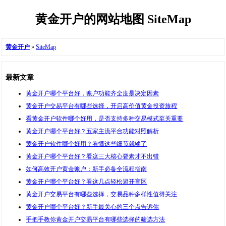
黄金开户的网站地图 SiteMap
黄金开户
»
SiteMap
最新文章
黄金开户哪个平台好，账户功能齐全度是决定因素
黄金开户交易平台有哪些选择，开启高价值黄金投资旅程
看黄金开户软件哪个好用，是否支持多种交易模式至关重要
黄金开户哪个平台好？五家主流平台功能对照解析
黄金开户软件哪个好用？看懂这些细节就够了
黄金开户哪个平台好？看这三大核心要素才不出错
如何高效开户黄金账户：新手必备全流程指南
黄金开户哪个平台好？看这几点轻松避开盲区
黄金开户交易平台有哪些选择，交易品种多样性值得关注
黄金开户哪个平台好？新手最关心的三个点告诉你
手把手教你黄金开户交易平台有哪些选择的筛选方法