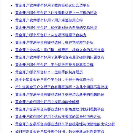
黄金开户软件哪个好用？教你轻松选出合适平台
黄金开户哪个平台好？让投资收益更上一层楼的秘诀
黄金开户软件哪个好用？用户亲述使用心得
黄金开户哪个平台好，如何识别适合自身的交易环境
黄金开户哪个平台好？从交易环境看平台实力
黄金开户交易平台有哪些选择，账户功能差异分析
黄金开户全攻略：零门槛、低费用、极速入金的实战指南
黄金开户软件哪个好用？新手投资者最常碰到的问题盘点
黄金开户哪个平台好，平台历史声誉反映真实口碑
黄金开户哪个平台好？一位新手的切身经历
新手必知黄金开户哪个平台好，手把手教你选平台
想知道黄金开户交易平台有哪些选择？这几个问题不容忽视
黄金开户交易平台有哪些选择？探寻适合新手的理想路径
黄金开户软件哪个好用？实用功能全解析
黄金开户交易平台有哪些选择？多角度助你找到理想平台
黄金开户软件哪个好用？这位投资者的亲身经历告诉你
黄金开户交易平台有哪些选择？平台稳定性与便捷性的比较分析
如何辨别黄金开户软件哪个好用，数据更新及时性是重点